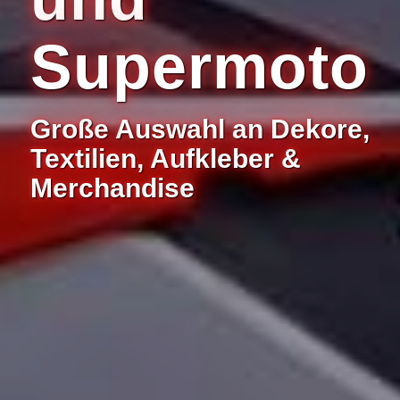
Supermoto
Große Auswahl an Dekore,
Textilien, Aufkleber &
Merchandise