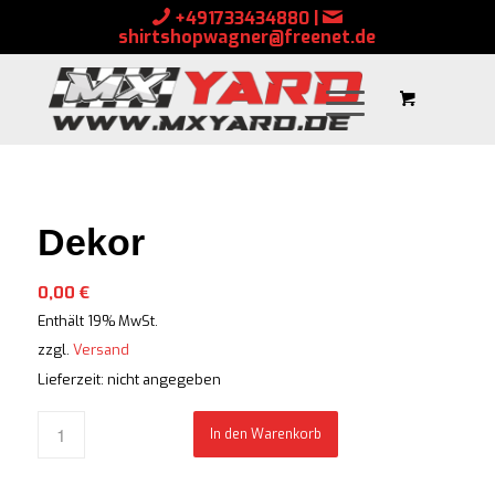
+491733434880
|
shirtshopwagner@freenet.de
Dekor
0,00
€
Enthält 19% MwSt.
zzgl.
Versand
Lieferzeit: nicht angegeben
In den Warenkorb