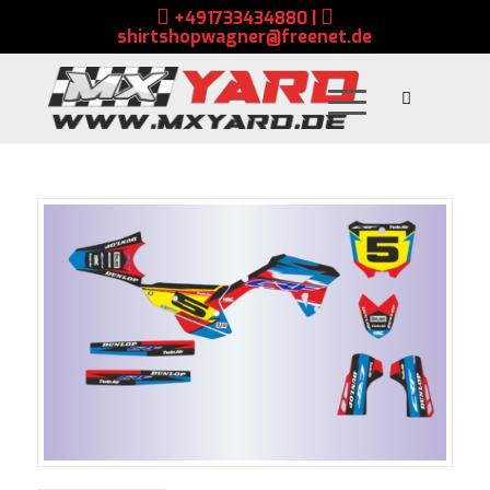
+491733434880
|
shirtshopwagner@freenet.de