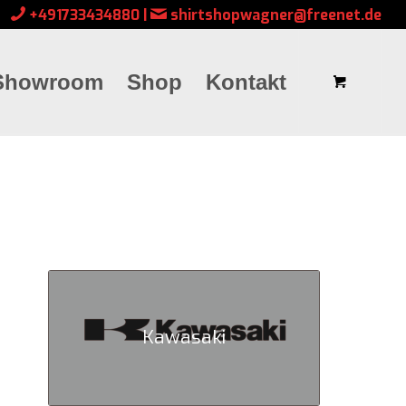
+491733434880
|
shirtshopwagner@freenet.de
Showroom
Shop
Kontakt
Kawasaki