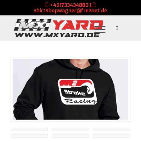
+491733434880
|
shirtshopwagner@freenet.de