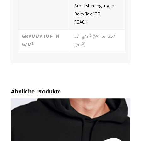
Arbeitsbedingungen
Oeko-Tex 100
REACH
GRAMMATUR IN
271 g/m² (White: 257
G/M²
g/m²)
Ähnliche Produkte