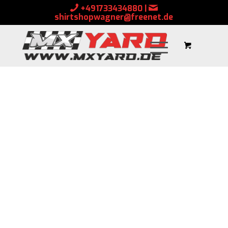
+491733434880
|
shirtshopwagner@freenet.de