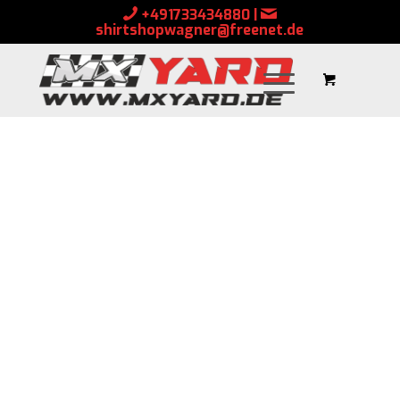
+491733434880
|
shirtshopwagner@freenet.de