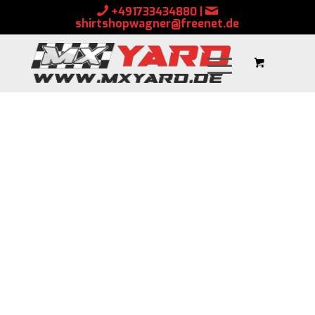
+491733434880
|
shirtshopwagner@freenet.de