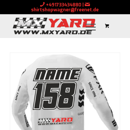
+491733434880
|
shirtshopwagner@freenet.de