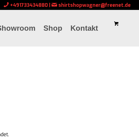
+491733434880
|
shirtshopwagner@freenet.de
Showroom
Shop
Kontakt
det.