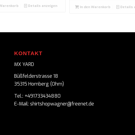
 Warenkorb
Details anzeigen
In den Warenkorb
Details 
KONTAKT
MX YARD
Büßfelderstrasse 18
35315 Homberg (Ohm)
Tel.: +491733434880
E-Mail: shirtshopwagner@freenet.de