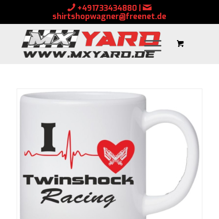
+491733434880
|
shirtshopwagner@freenet.de