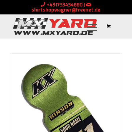
+491733434880
|
shirtshopwagner@freenet.de