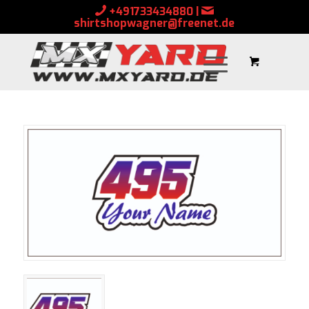
+491733434880
|
shirtshopwagner@freenet.de